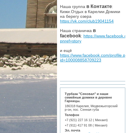
в Контакте
Наша группа
:
Кижи.Отдых в Карелии.Домики
на берегу озера
https://vk.com/club19041154
в
Наша страничка
facebook
:
https://www.facebook.com/
pnref=story
и ещё
https://www.facebook.com/profile.php?
id=100008858709223
Турбаза "Сеновал" и наши
семейные домики в деревне
Гарницы.
186318 Карелия, Медвежьегорский
р-он, пос. Сенная губа
Телефон
+7 (921) 227 16 12 ( Михаил)
+7 (911) 417 91 08 ( Михаил)
Эл. почта