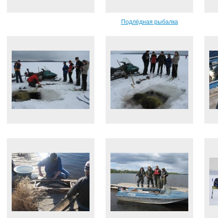
Подлёдная рыбалка
senovaltour.ru/?