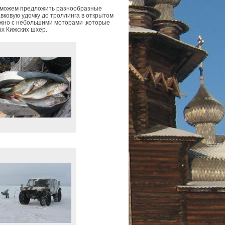
мы можем предложить разнообразные
вковую удочку до троллинга в открытом
жно с небольшими моторами ,которые
х Кижских шхер.