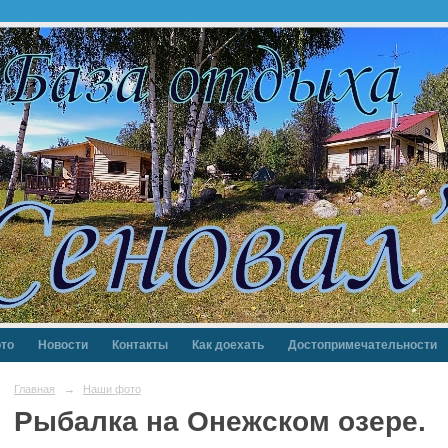
то
Новости
Контакты
Как доехать
Достопримечательности
Главная
→
Наши фото
Рыбалка на Онежском озере.